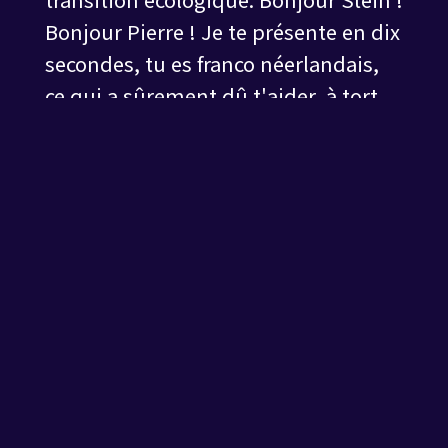
Bonjour Pierre ! Je te présente en dix
secondes, tu es franco néerlandais,
ce qui a sûrement dû t'aider, à tort
ou à raison, pour devenir une
référence sur la place du vélo dans
notre société. Tu as été porte-parole
du collectif Vélo Île-de-France, par
exemple, et surtout, tu écris
Pourquoi pas le vélo ? où tu montres
comment la France pourrait devenir
vraiment cyclable si on le décidait
vraiment. Et surtout, le vélo, c'est
juste un prétexte pour changer la
société bien plus grandement. Avant