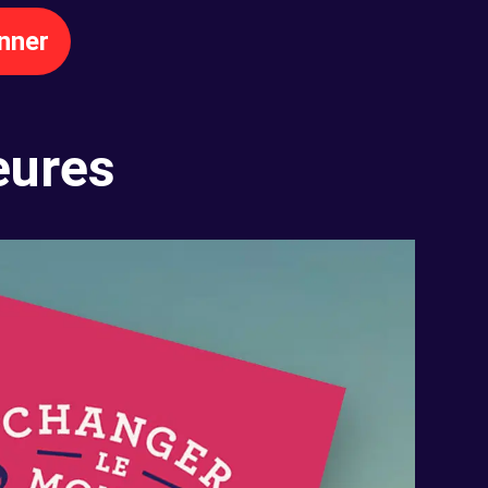
nner
eures